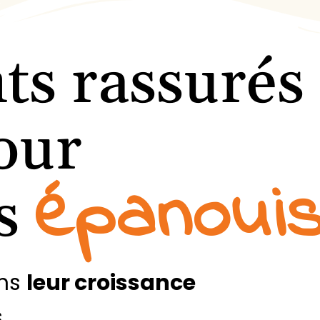
ts rassurés
our
épanoui
ts
ans
leur croissance
s