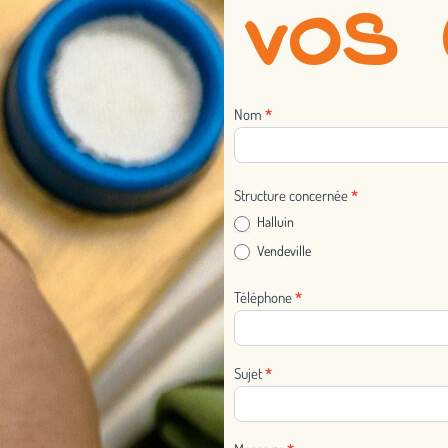
vos 
Nom
*
Nous
contacter
Structure concernée
*
Halluin
Vendeville
Téléphone
*
Sujet
*