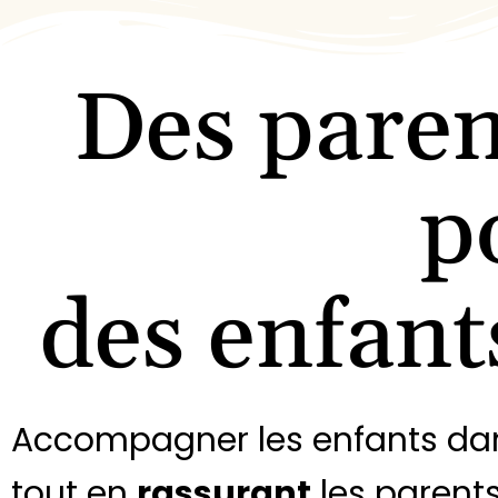
Des paren
p
des enfan
Accompagner les enfants d
tout en
rassurant
les parent