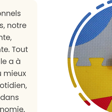
onnels
, notre
nte,
te. Tout
le a à
 mieux
otidien,
 dans
onomie.