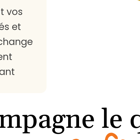
t vos
és et
échange
ent
ant
mpagne le 