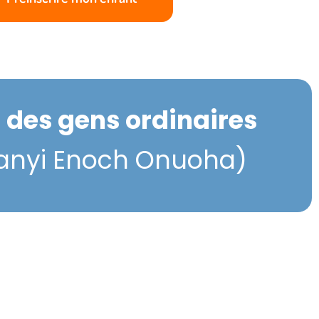
à des gens ordinaires
eanyi Enoch Onuoha)