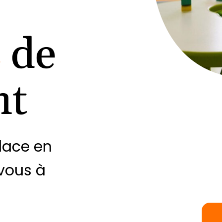
de
nt
place en
vous à