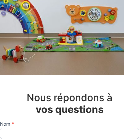
Nous répondons à
vos questions
Nom
*
Nous
contacter