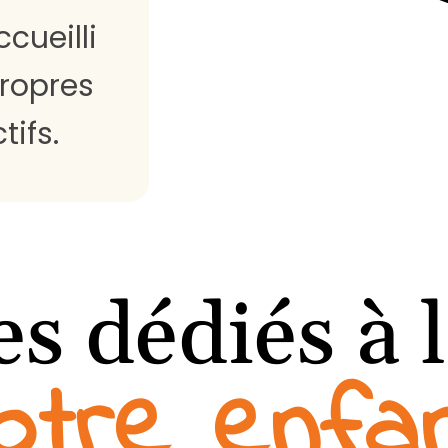
cueilli
propres
tifs.
s dédiés à l
otre enfa