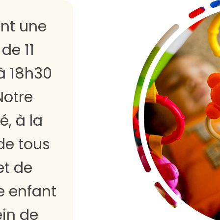
ent une
de 11
 à 18h30
Notre
é, à la
de tous
et de
e enfant
ein de