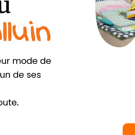
au
lluin
eur mode de
cun de ses
oute.