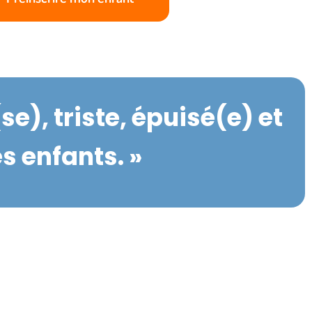
e), triste, épuisé(e) et
s enfants. »